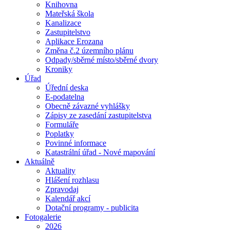
Knihovna
Mateřská škola
Kanalizace
Zastupitelstvo
Aplikace Erozana
Změna č.2 územního plánu
Odpady/sběrné místo/sběrné dvory
Kroniky
Úřad
Úřední deska
E-podatelna
Obecně závazné vyhlášky
Zápisy ze zasedání zastupitelstva
Formuláře
Poplatky
Povinné informace
Katastrální úřad - Nové mapování
Aktuálně
Aktuality
Hlášení rozhlasu
Zpravodaj
Kalendář akcí
Dotační programy - publicita
Fotogalerie
2026