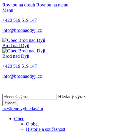
Rovnou na obsah
Rovnou na menu
Menu
+420 519 519 147
info@brodnaddyji.cz
Brod nad Dyjí
Brod nad Dyjí
+420 519 519 147
info@brodnaddyji.cz
Hledaný výraz
Hledat
rozšířené vyhledávání
Obec
O obci
Historie a současnost