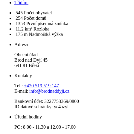
Třídím
545
Počet obyvatel
254
Počet domů
1353
První písemná zmínka
11,2 km²
Rozloha
175 m
Nadmořská výška
Adresa
Obecní úřad
Brod nad Dyjí 45
691 81 Březí
Kontakty
Tel.:
+420 519 519 147
E-mail:
info@brodnaddyji.cz
Bankovní účet: 3227753369/0800
ID datové schránky: yc4azyi
Úřední hodiny
PO: 8.00 - 11.30 a 12.00 - 17.00