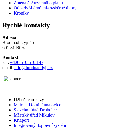
Změna č.2 územního plánu
Odpady/sběrné místo/sběrné dvory
Kroniky
Rychlé kontakty
Adresa
Brod nad Dyjí 45
691 81 Březí
Kontakt
tel.:
+420 519 519 147
email:
info@brodnaddyji.cz
Užitečné odkazy
Matrika Dolní Dunajovice
Stavební úřad Drnholec
Městský úřad Mikulov
Krizport
Integrovaný dopravní systém