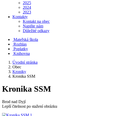
2025
2024
2023
Kontakty
Kontakt na obec
Napište nám
Důležité odkazy
Mateřská škola
Rozhlas
Poplatky
Knihovna
Úvodní stránka
Obec
Kroniky
Kronika SSM
Kronika SSM
Brod nad Dyjí
Lepší čitelnost po stažení obrázku