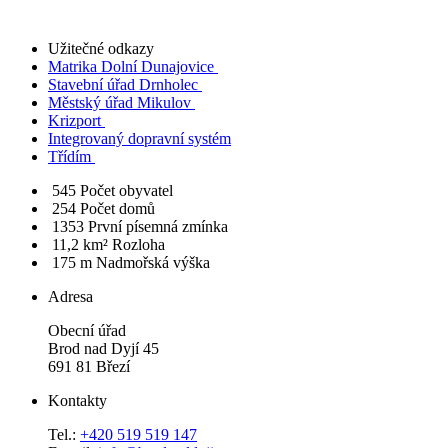
Užitečné odkazy
Matrika Dolní Dunajovice
Stavební úřad Drnholec
Městský úřad Mikulov
Krizport
Integrovaný dopravní systém
Třídím
545
Počet obyvatel
254
Počet domů
1353
První písemná zmínka
11,2 km²
Rozloha
175 m
Nadmořská výška
Adresa
Obecní úřad
Brod nad Dyjí 45
691 81 Březí
Kontakty
Tel.:
+420 519 519 147