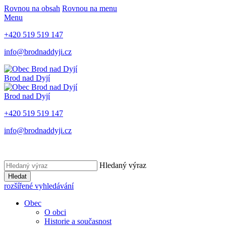
Rovnou na obsah
Rovnou na menu
Menu
+420 519 519 147
info@brodnaddyji.cz
Brod nad Dyjí
Brod nad Dyjí
+420 519 519 147
info@brodnaddyji.cz
Hledaný výraz
Hledat
rozšířené vyhledávání
Obec
O obci
Historie a současnost