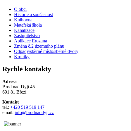
O obci
Historie a současnost
Knihovna
Mateřská škola
Kanalizace
Zastupitelstvo
Aplikace Erozana
Změna č.2 územního plánu
Odpady/sběrné místo/sběrné dvory
Kroniky
Rychlé kontakty
Adresa
Brod nad Dyjí 45
691 81 Březí
Kontakt
tel.:
+420 519 519 147
email:
info@brodnaddyji.cz