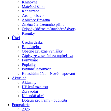
Knihovna
Mateřská škola
Kanalizace
Zastupitelstvo
Aplikace Erozana
Změna č.2 územního plánu
Odpady/sběrné místo/sběrné dvory
Kroniky
Úřad
Úřední deska
E-podatelna
Obecně závazné vyhlášky
Zápisy ze zasedání zastupitelstva
Formuláře
Poplatky
Povinné informace
Katastrální úřad - Nové mapování
Aktuálně
Aktuality
Hlášení rozhlasu
Zpravodaj
Kalendář akcí
Dotační programy - publicita
Fotogalerie
2026