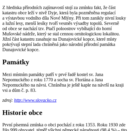
Z hlediska přírodních zajímavostí stojí za zmínku fakt, že část
katastru obce leží v nivě Dyje, která byla pozměněna regulací
a výstavbou vodního díla Nové Mlýny. Při tom zanikly nivní louky
a lužní lesy, menší lesíky tvoří vesměs výsadby topolů. Severně
od obce se nachází tzv. Ptačí poloostrov vybíhající do horní
Mušovské nádrže, který se stal cennou ornitologickou lokalitou.
Jižní část katastru zasahuje na Dunajovické kopce, které místy
pokrývají stepní lada chráněná jako národní přírodní památka
Dunajovické kopce.
Památky
Mezi místním památky patří v prvé řadě kostel sv. Jana
Nepomuckého z roku 1770 a socha sv. Floriána a Jana
Nepomuckého na návsi. Chráněna je ještě kaple na návrší na kraji
vsi a dům č. p. 83.
zdroj:
http://www.slovacko.cz
Historie obce
První písemná zmínka o obci pochází z roku 1353. Roku 1930 zde
žilo 999 obyvatel, téměř všichni německé národnosti (98,4 %) – tito