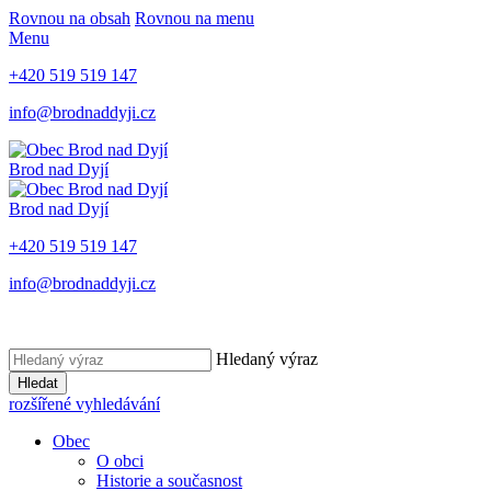
Rovnou na obsah
Rovnou na menu
Menu
+420 519 519 147
info@brodnaddyji.cz
Brod nad Dyjí
Brod nad Dyjí
+420 519 519 147
info@brodnaddyji.cz
Hledaný výraz
Hledat
rozšířené vyhledávání
Obec
O obci
Historie a současnost