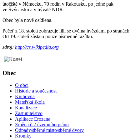
útočiště v Německu, 70 rodin v Rakousku, po jedné pak
ve Švýcarsku a v bývalé NDR.
Obec byla nově osídlena.
Pečeť z 18. století zobrazuje lilii se dvěma hvězdami po stranách.
Od 19. století zůstalo pouze písmenné razítko.
zdroj:
http://cs.wikipedia.org
Obec
O obci
Historie a současnost
Knihovna
Mateřská škola
Kanalizace
Zastupitelstvo
Aplikace Erozana
Změna č.2 územního plánu
Odpady/sběrné místo/sběrné dvory
Kroniky