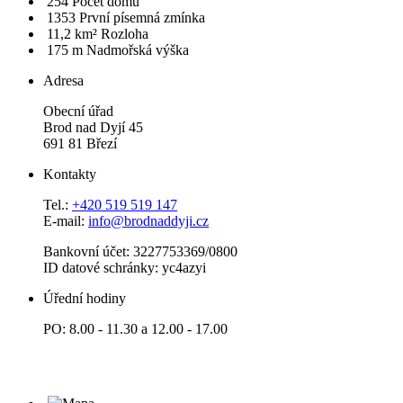
254
Počet domů
1353
První písemná zmínka
11,2 km²
Rozloha
175 m
Nadmořská výška
Adresa
Obecní úřad
Brod nad Dyjí 45
691 81 Březí
Kontakty
Tel.:
+420 519 519 147
E-mail:
info@brodnaddyji.cz
Bankovní účet: 3227753369/0800
ID datové schránky: yc4azyi
Úřední hodiny
PO: 8.00 - 11.30 a 12.00 - 17.00