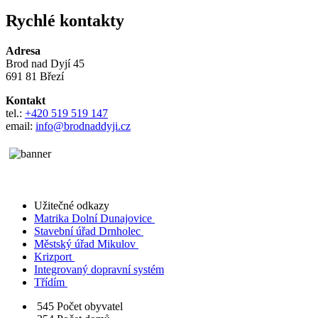
Rychlé kontakty
Adresa
Brod nad Dyjí 45
691 81 Březí
Kontakt
tel.:
+420 519 519 147
email:
info@brodnaddyji.cz
Užitečné odkazy
Matrika Dolní Dunajovice
Stavební úřad Drnholec
Městský úřad Mikulov
Krizport
Integrovaný dopravní systém
Třídím
545
Počet obyvatel