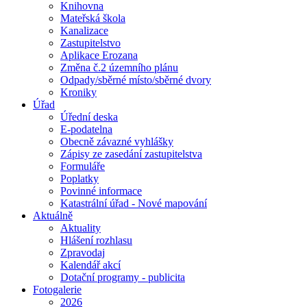
Knihovna
Mateřská škola
Kanalizace
Zastupitelstvo
Aplikace Erozana
Změna č.2 územního plánu
Odpady/sběrné místo/sběrné dvory
Kroniky
Úřad
Úřední deska
E-podatelna
Obecně závazné vyhlášky
Zápisy ze zasedání zastupitelstva
Formuláře
Poplatky
Povinné informace
Katastrální úřad - Nové mapování
Aktuálně
Aktuality
Hlášení rozhlasu
Zpravodaj
Kalendář akcí
Dotační programy - publicita
Fotogalerie
2026