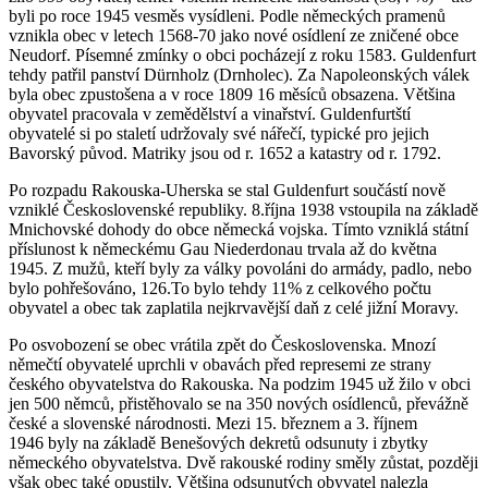
byli po roce 1945 vesměs vysídleni. Podle německých pramenů
vznikla obec v letech 1568-70 jako nové osídlení ze zničené obce
Neudorf. Písemné zmínky o obci pocházejí z roku 1583. Guldenfurt
tehdy patřil panství Dürnholz (Drnholec). Za Napoleonských válek
byla obec zpustošena a v roce 1809 16 měsíců obsazena. Většina
obyvatel pracovala v zemědělství a vinařství. Guldenfurtští
obyvatelé si po staletí udržovaly své nářečí, typické pro jejich
Bavorský původ. Matriky jsou od r. 1652 a katastry od r. 1792.
Po rozpadu Rakouska-Uherska se stal Guldenfurt součástí nově
vzniklé Československé republiky. 8.října 1938 vstoupila na základě
Mnichovské dohody do obce německá vojska. Tímto vzniklá státní
příslunost k německému Gau Niederdonau trvala až do května
1945. Z mužů, kteří byly za války povoláni do armády, padlo, nebo
bylo pohřešováno, 126.To bylo tehdy 11% z celkového počtu
obyvatel a obec tak zaplatila nejkrvavější daň z celé jižní Moravy.
Po osvobození se obec vrátila zpět do Československa. Mnozí
němečtí obyvatelé uprchli v obavách před represemi ze strany
českého obyvatelstva do Rakouska. Na podzim 1945 už žilo v obci
jen 500 němců, přistěhovalo se na 350 nových osídlenců, převážně
české a slovenské národnosti. Mezi 15. březnem a 3. říjnem
1946 byly na základě Benešových dekretů odsunuty i zbytky
německého obyvatelstva. Dvě rakouské rodiny směly zůstat, později
však obec také opustily. Většina odsunutých obyvatel nalezla