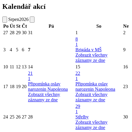
Kalendář akcí
Srpen
2026
Po
Út
St
Čt
Pá
So
Ne
27
28
29
30
31
1
2
8
1
3
4
5
6
7
Brigáda v MŠ
9
Zobrazit všechny
záznamy ze dne
10
11
12
13
14
15
16
21
22
1
1
Připomínka oslav
Připomínka oslav
17
18
19
20
23
narozenin Napoleona
narozenin Napoleona
Zobrazit všechny
Zobrazit všechny
záznamy ze dne
záznamy ze dne
29
1
24
25
26
27
28
Střelby
30
Zobrazit všechny
záznamy ze dne