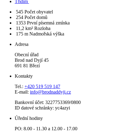
Třídím
545
Počet obyvatel
254
Počet domů
1353
První písemná zmínka
11,2 km²
Rozloha
175 m
Nadmořská výška
Adresa
Obecní úřad
Brod nad Dyjí 45
691 81 Březí
Kontakty
Tel.:
+420 519 519 147
E-mail:
info@brodnaddyji.cz
Bankovní účet: 3227753369/0800
ID datové schránky: yc4azyi
Úřední hodiny
PO: 8.00 - 11.30 a 12.00 - 17.00