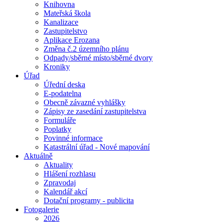
Knihovna
Mateřská škola
Kanalizace
Zastupitelstvo
Aplikace Erozana
Změna č.2 územního plánu
Odpady/sběrné místo/sběrné dvory
Kroniky
Úřad
Úřední deska
E-podatelna
Obecně závazné vyhlášky
Zápisy ze zasedání zastupitelstva
Formuláře
Poplatky
Povinné informace
Katastrální úřad - Nové mapování
Aktuálně
Aktuality
Hlášení rozhlasu
Zpravodaj
Kalendář akcí
Dotační programy - publicita
Fotogalerie
2026