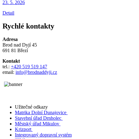
23. 5.
2026
Detail
Rychlé kontakty
Adresa
Brod nad Dyjí 45
691 81 Březí
Kontakt
tel.:
+420 519 519 147
email:
info@brodnaddyji.cz
Užitečné odkazy
Matrika Dolní Dunajovice
Stavební úřad Drnholec
Městský úřad Mikulov
Krizport
Integrovaný dopravní systém