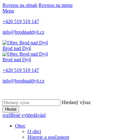
Rovnou na obsah
Rovnou na menu
Menu
+420 519 519 147
info@brodnaddyji.cz
Brod nad Dyjí
Brod nad Dyjí
+420 519 519 147
info@brodnaddyji.cz
Hledaný výraz
Hledat
rozšířené vyhledávání
Obec
O obci
Historie a současnost