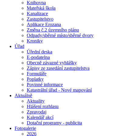
Knihovna
Mateřská škola
Kanalizace
Zastupitelstvo
Aplikace Erozana
Změna č.2 územního plánu
Odpady/sběrné místo/sběrné dvory
Kroniky
Úřad
Úřední deska
E-podatelna
Obecně závazné vyhlášky
Zápisy ze zasedání zastupitelstva
Formuláře
Poplatky
Povinné informace
Katastrální úřad - Nové mapování
Aktuálně
Aktuality
Hlášení rozhlasu
Zpravodaj
Kalendář akcí
Dotační programy - publicita
Fotogalerie
2026