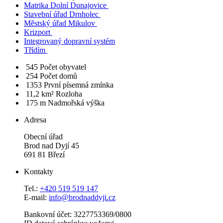
Matrika Dolní Dunajovice
Stavební úřad Drnholec
Městský úřad Mikulov
Krizport
Integrovaný dopravní systém
Třídím
545
Počet obyvatel
254
Počet domů
1353
První písemná zmínka
11,2 km²
Rozloha
175 m
Nadmořská výška
Adresa
Obecní úřad
Brod nad Dyjí 45
691 81 Březí
Kontakty
Tel.:
+420 519 519 147
E-mail:
info@brodnaddyji.cz
Bankovní účet: 3227753369/0800