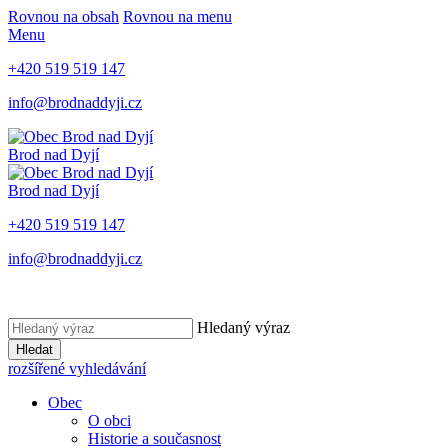
Rovnou na obsah
Rovnou na menu
Menu
+420 519 519 147
info@brodnaddyji.cz
Brod nad Dyjí
Brod nad Dyjí
+420 519 519 147
info@brodnaddyji.cz
Hledaný výraz
Hledat
rozšířené vyhledávání
Obec
O obci
Historie a současnost