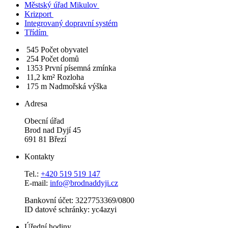
Městský úřad Mikulov
Krizport
Integrovaný dopravní systém
Třídím
545
Počet obyvatel
254
Počet domů
1353
První písemná zmínka
11,2 km²
Rozloha
175 m
Nadmořská výška
Adresa
Obecní úřad
Brod nad Dyjí 45
691 81 Březí
Kontakty
Tel.:
+420 519 519 147
E-mail:
info@brodnaddyji.cz
Bankovní účet: 3227753369/0800
ID datové schránky: yc4azyi
Úřední hodiny