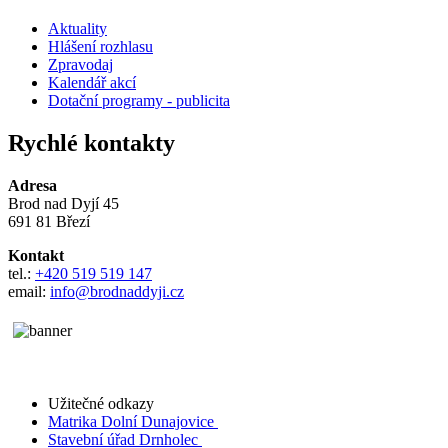
Aktuality
Hlášení rozhlasu
Zpravodaj
Kalendář akcí
Dotační programy - publicita
Rychlé kontakty
Adresa
Brod nad Dyjí 45
691 81 Březí
Kontakt
tel.:
+420 519 519 147
email:
info@brodnaddyji.cz
Užitečné odkazy
Matrika Dolní Dunajovice
Stavební úřad Drnholec