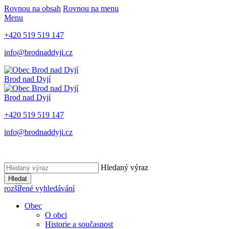
Rovnou na obsah
Rovnou na menu
Menu
+420 519 519 147
info@brodnaddyji.cz
Brod nad Dyjí
Brod nad Dyjí
+420 519 519 147
info@brodnaddyji.cz
Hledaný výraz
Hledat
rozšířené vyhledávání
Obec
O obci
Historie a současnost