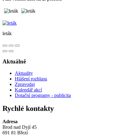
leták
Aktuálně
Aktuality
Hlášení rozhlasu
Zpravodaj
Kalendář akcí
Dotační programy - publicita
Rychlé kontakty
Adresa
Brod nad Dyjí 45
691 81 Březí