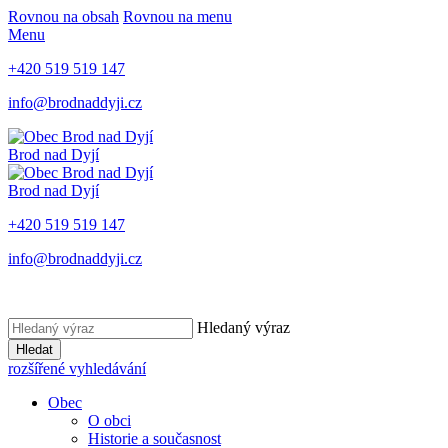
Rovnou na obsah
Rovnou na menu
Menu
+420 519 519 147
info@brodnaddyji.cz
Brod nad Dyjí
Brod nad Dyjí
+420 519 519 147
info@brodnaddyji.cz
Hledaný výraz
Hledat
rozšířené vyhledávání
Obec
O obci
Historie a současnost