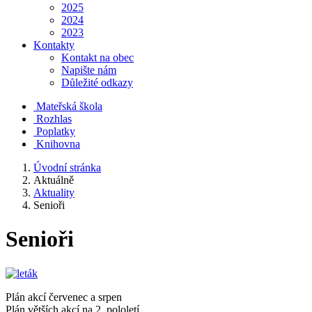
2025
2024
2023
Kontakty
Kontakt na obec
Napište nám
Důležité odkazy
Mateřská škola
Rozhlas
Poplatky
Knihovna
Úvodní stránka
Aktuálně
Aktuality
Senioři
Senioři
Plán akcí červenec a srpen
Plán větších akcí na 2. pololetí