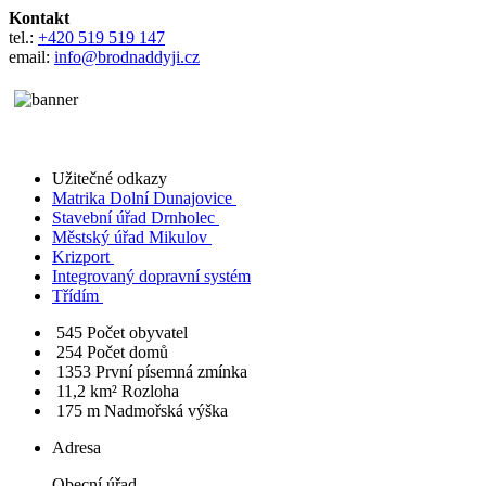
Kontakt
tel.:
+420 519 519 147
email:
info@brodnaddyji.cz
Užitečné odkazy
Matrika Dolní Dunajovice
Stavební úřad Drnholec
Městský úřad Mikulov
Krizport
Integrovaný dopravní systém
Třídím
545
Počet obyvatel
254
Počet domů
1353
První písemná zmínka
11,2 km²
Rozloha
175 m
Nadmořská výška
Adresa
Obecní úřad