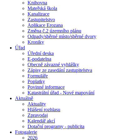
Knihovna
Mateřská škola
Kanalizace
Zastupitelstvo
Aplikace Erozana
Změna č.2 územního plánu
Odpady/sběrné místo/sběrné dvory
Kroniky
Úřad
Úřední deska
E-podatelna
Obecně závazné vyhlášky
Zápisy ze zasedání zastupitelstva
Formuláře
Poplatky
Povinné informace
Katastrální úřad - Nové mapování
Aktuálně
Aktuality
Hlášení rozhlasu
Zpravodaj
Kalendář akcí
Dotační programy - publicita
Fotogalerie
2026